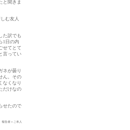
たと聞きま
苦しむ友人
した訳でも
ら1日の内
ごせてとて
と言ってい
ガネが曇り
せん。その
くなくなり
ただけなの
。
らせたので
報告者＝ご本人