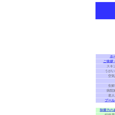
ホ
ご挨拶
スキ
うがい
空気
生鮮
病院
老人
プール
除菌力の
特殊電