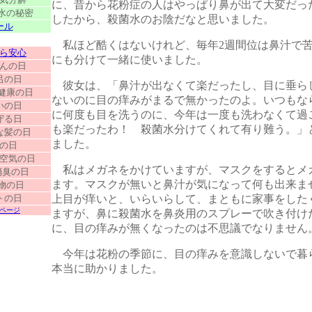
に、昔から花粉症の人はやっぱり鼻が出て大変だっ
水の秘密
したから、殺菌水のお陰だなと思いました。
ール
・
私ほど酷くはないけれど、毎年2週間位は鼻汁で
ら安心
にも分けて一緒に使いました。
んの日
呂の日
彼女は、「鼻汁が出なくて楽だったし、目に垂ら
健康の日
ないのに目の痒みがまるで無かったのよ。いつもな
いの日
に何度も目を洗うのに、今年は一度も洗わなくて過
守る日
も楽だったわ！ 殺菌水分けてくれて有り難う。」
な髪の日
ました。
の日
空気の日
私はメガネをかけていますが、マスクをするとメ
消臭の日
ます。マスクが無いと鼻汁が気になって何も出来ま
物の日
トの日
上目が痒いと、いらいらして、まともに家事をした
ページ
ますが、鼻に殺菌水を鼻炎用のスプレーで吹き付け
に、目の痒みが無くなったのは不思議でなりません
今年は花粉の季節に、目の痒みを意識しないで暮
本当に助かりました。