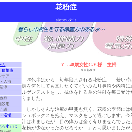
花粉症
（水だから安心）
７．48歳女性C.Y.様 主婦
ーム
・価格表
東京都在住
ンケア
20代半ばから、毎年悩まされる花粉症… 若い時
・入浴
調を何としても直したくてずいぶん耳鼻科や内科に
清浄
ルゲンテストをし、抗体を作る為の注射を毎日受け
・
りました。
食品
施設用
しかしそんな治療の甲斐も無く、花粉の季節には
介護
・浴場
シュボックスを抱え、マスクをして過ごします。今
・
汁は出ましたが、目の痒みは全く有りませんでした
ある水とは
花粉が少なかったのだろうか…」とも思いましたが
気分解