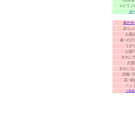
αトリノ
メ
水だか
赤ちゃ
お風
鼻･のど
うが
お肌
きれい
介護
きれいな
消毒･
花･植
ペッ
ご注文