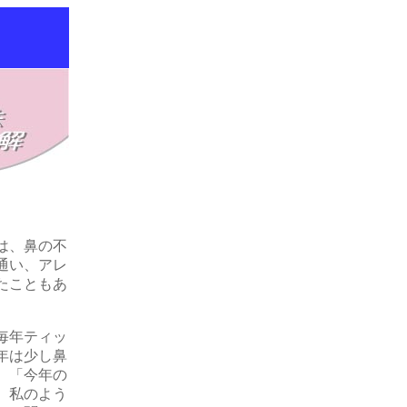
は、鼻の不
通い、アレ
たこともあ
毎年ティッ
年は少し鼻
。「今年の
、私のよう