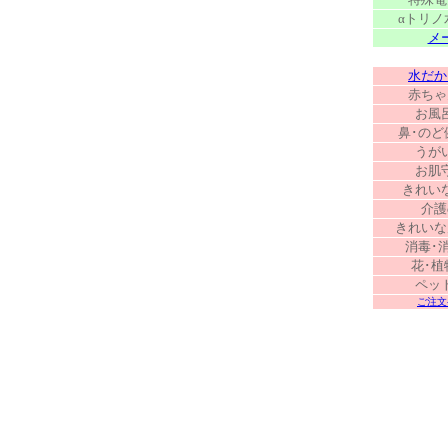
αトリノ
メ
水だか
赤ちゃ
お風
鼻･のど
うが
お肌
きれい
介護
きれいな
消毒･
花･植
ペッ
ご注文