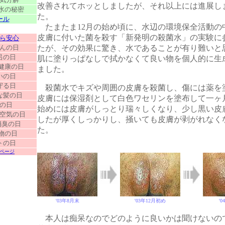
改善されてホッとしましたが、それ以上には進展し
水の秘密
た。
ール
たまたま12月の始め頃に、水辺の環境保全活動の
・
皮膚に付いた菌を殺す「新発明の殺菌水」の実験に
ら安心
んの日
たが、その効果に驚き、水であることが有り難いと
呂の日
肌に塗りっぱなしで拭かなくて良い物を個人的に生
健康の日
ました。
いの日
守る日
殺菌水でキズや周囲の皮膚を殺菌し、傷には薬を
な髪の日
皮膚には保湿剤として白色ワセリンを塗布して一ヶ
の日
始めには皮膚がしっとり瑞々しくなり、少し黒い皮
空気の日
したが厚くしっかりし、掻いても皮膚が剥がれなく
消臭の日
た。
物の日
トの日
ページ
'03年8月末
'03年12月初め
'
本人は痴呆なのでどのように良いかは聞けないの