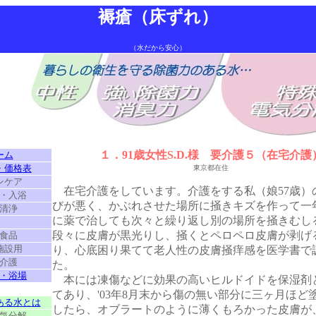
褥瘡（床ずれ）
（水だから安心）
１．91歳女性S.D.様 要介護５（在宅介護
ーム
・価格表
東京都在住
ンケア
在宅介護をしています。介護をする私（娘57歳）
・入浴
びが悪く、かぶれさせた場所に掻きキズを作って一年
清浄
に薬で治しても次々と繰り返し別の場所を掻きむし
・
段々に皮膚が黒光りし、掻くとペロペロ皮膚が剥げ
食品
施設用
り、心底困り果てて老人性の皮膚掻痒感を医学書で
介護
た。
・浴場
本には凍傷などに効果の高いヒルドイドを保湿剤
・
てあり、'03年8月末から傷の無い部分に三ヶ月ほど
ある水とは
したら、オブラートのように薄くもろかった皮膚が
気分解