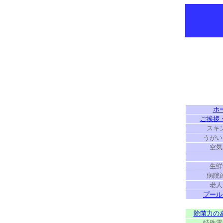
ホ
ご挨拶
スキ
うがい
空気
生鮮
病院
老人
プール
除菌力の
特殊電