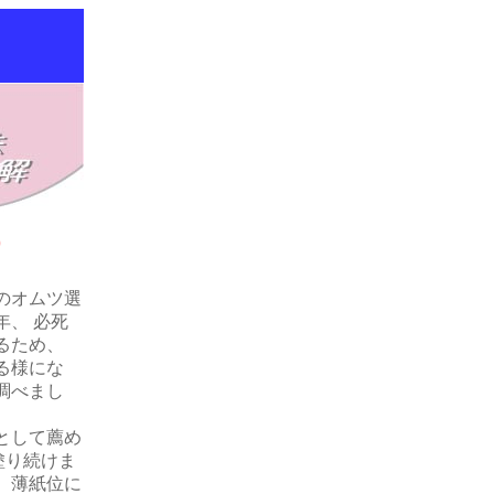
）
のオムツ選
、 必死
るため、
る様にな
調べまし
として薦め
塗り続けま
、薄紙位に