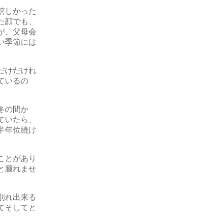
嬉しかった
た顔でも、
が、父母会
い季節には
だけだけれ
ているの
冬の間か
ていたら、
半年位続け
ことがあり
と腫れませ
別れ出来る
てそしてと