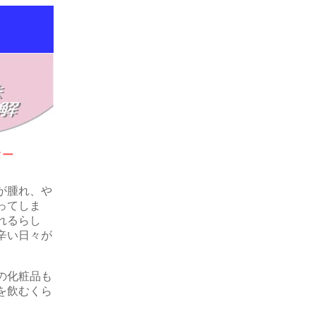
ター
が腫れ、や
ってしま
れるらし
辛い日々が
の化粧品も
を飲むくら