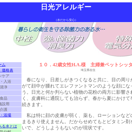
日光アレルギー
（水だから安心）
１０．42歳女性H.A.様 主婦兼ペットシッ
ーム
・価格表
埼玉県在住
ンケア
春になり、日差しがきつくなると共に、目の周り
・入浴
がて顔中が腫れてエレファントマンのような顔にな
清浄
う。日光と何か判らない植物の花粉の両方に影響さ
・
く、皮膚科に通院しても治らず、春から夏にかけて
食品
施設用
続きます。
介護
・浴場
私は特に顔の皮膚が弱く、薬も、ローションなど
・
まるきり使えません。だからせめてもとビタミン剤
ある水とは
いで、どうしようもないのが現状です。
気分解