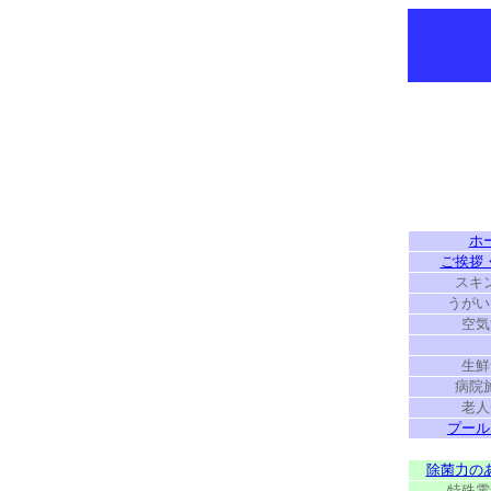
ホ
ご挨拶
スキ
うがい
空気
生鮮
病院
老人
プール
除菌力の
特殊電