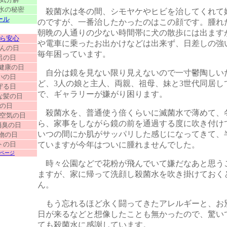
水の秘密
殺菌水は冬の間、シモヤケやヒビを治してくれて
ール
のですが、一番治したかったのはこの顔です。腫れ
・
朝晩の人通りの少ない時間帯に犬の散歩には出ます
ら安心
や電車に乗ったお出かけなどは出来ず、日差しの強
んの日
毎年困っています。
呂の日
健康の日
自分は鏡を見ない限り見えないので一寸鬱陶しい
いの日
ど、3人の娘と主人、両親、祖母、妹と3世代同居し
守る日
で、ギャラリーが嫌がり困ります。
な髪の日
の日
殺菌水を、普通使う倍くらいに滅菌水で薄めて、
空気の日
ら、家事をしながら鏡の前を通過する度に吹き付け
消臭の日
いつの間にか肌がサッパリした感じになってきて、
物の日
トの日
ていますが今年はついに腫れませんでした。
ページ
時々公園などで花粉が飛んでいて嫌だなあと思う
ますが、家に帰って洗顔し殺菌水を吹き掛けておく
ん。
もう忘れるほど永く闘ってきたアレルギーと、お
日が来るなどと想像したことも無かったので、驚い
ても殺菌水に感謝しています。