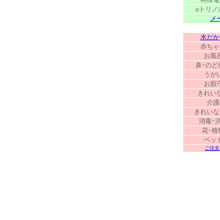
αトリノ
メ
水だか
赤ちゃ
お風
鼻･のど
うが
お肌
きれい
介護
きれいな
消毒･
花･植
ペッ
ご注文